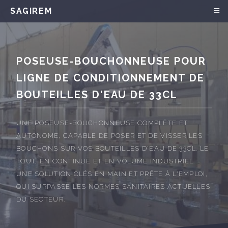
SAGIREM
POSEUSE-BOUCHONNEUSE POUR
LIGNE DE CONDITIONNEMENT DE
BOUTEILLES D'EAU DE 33CL
UNE POSEUSE-BOUCHONNEUSE COMPLÈTE ET
AUTONOME, CAPABLE DE POSER ET DE VISSER LES
BOUCHONS SUR VOS BOUTEILLES D'EAU DE 33CL. LE
TOUT, EN CONTINUE ET EN VOLUME INDUSTRIEL.
UNE SOLUTION CLÉS EN MAIN ET PRÊTE À L'EMPLOI,
QUI SURPASSE LES NORMES SANITAIRES ACTUELLES
DU SECTEUR.